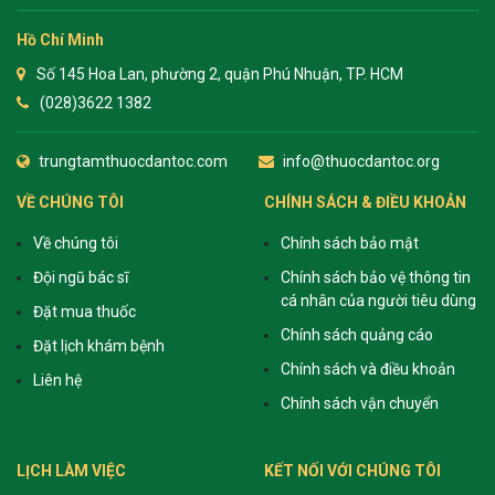
Hồ Chí Minh
Số 145 Hoa Lan, phường 2, quận Phú Nhuận, TP. HCM
(028)3622 1382
trungtamthuocdantoc.com
info@thuocdantoc.org
VỀ CHÚNG TÔI
CHÍNH SÁCH & ĐIỀU KHOẢN
Về chúng tôi
Chính sách bảo mật
Đội ngũ bác sĩ
Chính sách bảo vệ thông tin
cá nhân của người tiêu dùng
Đặt mua thuốc
Chính sách quảng cáo
Đặt lịch khám bệnh
Chính sách và điều khoản
Liên hệ
Chính sách vận chuyển
LỊCH LÀM VIỆC
KẾT NỐI VỚI CHÚNG TÔI