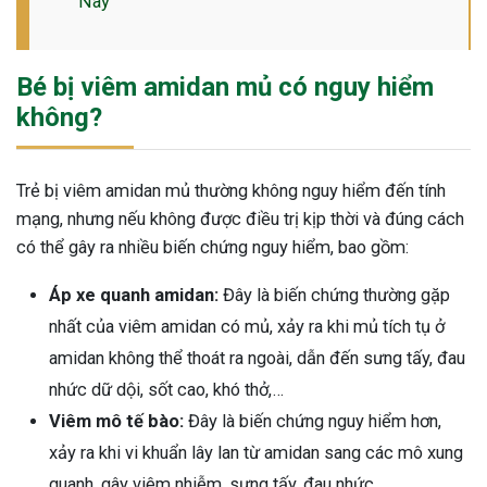
Nay
ng sau sinh là tình trạng viêm da
tính phổ biến, khiến đôi bàn tay,
chân của chị em trở nên khô...
Bé bị viêm amidan mủ có nguy hiểm
không?
Trẻ bị viêm amidan mủ thường không nguy hiểm đến tính
mạng, nhưng nếu không được điều trị kịp thời và đúng cách
có thể gây ra nhiều biến chứng nguy hiểm, bao gồm:
Áp xe quanh amidan:
Đây là biến chứng thường gặp
nhất của viêm amidan có mủ, xảy ra khi mủ tích tụ ở
amidan không thể thoát ra ngoài, dẫn đến sưng tấy, đau
nhức dữ dội, sốt cao, khó thở,…
Viêm mô tế bào:
Đây là biến chứng nguy hiểm hơn,
xảy ra khi vi khuẩn lây lan từ amidan sang các mô xung
quanh, gây viêm nhiễm, sưng tấy, đau nhức.