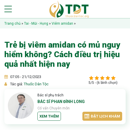
Trang chủ
»
Tai - Mũi - Họng
»
Viêm amidan
»
Trẻ bị viêm amidan có mủ nguy
hiểm không? Cách điều trị hiệu
quả nhất hiện nay
07:05 - 21/12/2023
5/5 - (6 bình chọn)
Tác giả:
Thuốc Dân Tộc
Bác sĩ phụ trách
BÁC SĨ PHAN ĐÌNH LONG
Cố vấn Chuyên môn
XEM THÊM
ĐẶT LỊCH KHÁM