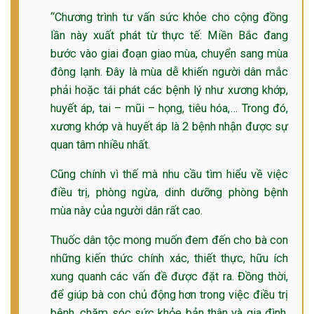
“Chương trình tư vấn sức khỏe cho cộng đồng
ng sau sinh là tình trạng viêm da
lần này xuất phát từ thực tế: Miền Bắc đang
tính phổ biến, khiến đôi bàn tay,
chân của chị em trở nên khô...
bước vào giai đoạn giao mùa, chuyển sang mùa
đông lạnh. Đây là mùa dễ khiến người dân mắc
phải hoặc tái phát các bệnh lý như xương khớp,
huyết áp, tai – mũi – họng, tiêu hóa,… Trong đó,
xương khớp và huyết áp là 2 bệnh nhận được sự
quan tâm nhiều nhất.
Cũng chính vì thế mà nhu cầu tìm hiểu về việc
điều trị, phòng ngừa, dinh dưỡng phòng bệnh
mùa này của người dân rất cao.
Thuốc dân tộc mong muốn đem đến cho bà con
những kiến thức chính xác, thiết thực, hữu ích
xung quanh các vấn đề được đặt ra. Đồng thời,
để giúp bà con chủ động hơn trong việc điều trị
bệnh, chăm sóc sức khỏe bản thân và gia đình,