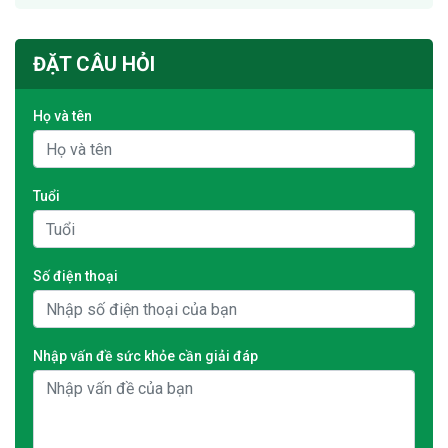
ĐẶT CÂU HỎI
Họ và tên
Tuổi
Số điện thoại
Nhập vấn đề sức khỏe cần giải đáp