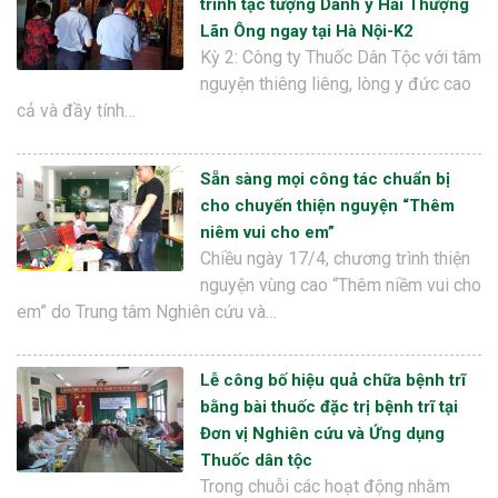
trình tạc tượng Danh y Hải Thượng
Lãn Ông ngay tại Hà Nội-K2
Kỳ 2: Công ty Thuốc Dân Tộc với tâm
nguyện thiêng liêng, lòng y đức cao
cả và đầy tính…
Sẵn sàng mọi công tác chuẩn bị
cho chuyến thiện nguyện “Thêm
niêm vui cho em”
Chiều ngày 17/4, chương trình thiện
nguyện vùng cao “Thêm niềm vui cho
em” do Trung tâm Nghiên cứu và…
Lễ công bố hiệu quả chữa bệnh trĩ
bằng bài thuốc đặc trị bệnh trĩ tại
Đơn vị Nghiên cứu và Ứng dụng
Thuốc dân tộc
Trong chuỗi các hoạt động nhằm