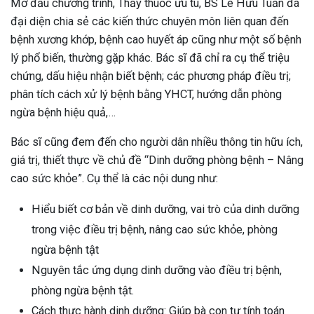
Mở đầu chương trình, Thầy thuốc ưu tú, BS Lê Hữu Tuấn đã
đại diện chia sẻ các kiến thức chuyên môn liên quan đến
bệnh xương khớp, bệnh cao huyết áp cũng như một số bệnh
lý phổ biến, thường gặp khác. Bác sĩ đã chỉ ra cụ thể triệu
chứng, dấu hiệu nhận biết bệnh; các phương pháp điều trị;
phân tích cách xử lý bệnh bằng YHCT, hướng dẫn phòng
ngừa bệnh hiệu quả,…
Bác sĩ cũng đem đến cho người dân nhiều thông tin hữu ích,
giá trị, thiết thực về chủ đề “Dinh dưỡng phòng bệnh – Nâng
cao sức khỏe”. Cụ thể là các nội dung như:
Hiểu biết cơ bản về dinh dưỡng, vai trò của dinh dưỡng
trong việc điều trị bệnh, nâng cao sức khỏe, phòng
ngừa bệnh tật
Nguyên tắc ứng dụng dinh dưỡng vào điều trị bệnh,
phòng ngừa bệnh tật.
Cách thực hành dinh dưỡng: Giúp bà con tự tính toán