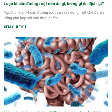
Loạn khuẩn đường ruột nên ăn gì, kiêng gì ổn định lại?
ng sau sinh là tình trạng viêm da
tính phổ biến, khiến đôi bàn tay,
Người bị loạn khuẩn đường ruột cần xây dựng một chế độ ăn
uống phù hợp với các thực phẩm...
chân của chị em trở nên khô...
XEM CHI TIẾT