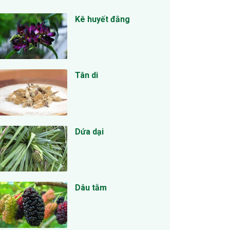
Kê huyết đằng
Tân di
Dứa dại
Dâu tằm