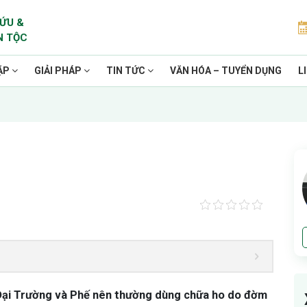
ỨU &
N TỘC
ẶP
GIẢI PHÁP
TIN TỨC
VĂN HÓA – TUYỂN DỤNG
L
nh Đại Trường và Phế nên thường dùng chữa ho do đờm