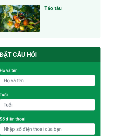
Táo tàu
ĐẶT CÂU HỎI
Họ và tên
Tuổi
Số điện thoại