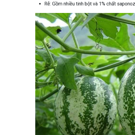
Rễ: Gồm nhiều tinh bột và 1% chất saponoz