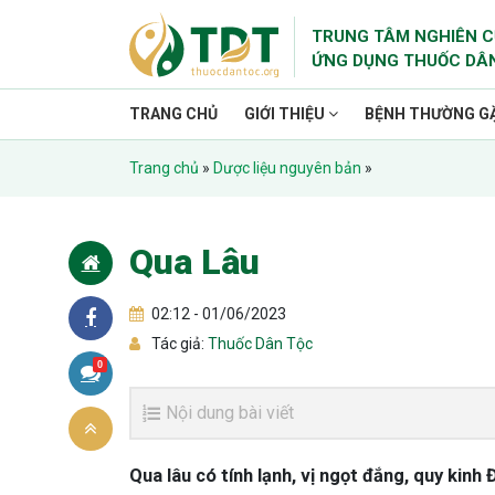
TRUNG TÂM NGHIÊN C
ỨNG DỤNG THUỐC DÂ
TRANG CHỦ
GIỚI THIỆU
BỆNH THƯỜNG G
Trang chủ
»
Dược liệu nguyên bản
»
Qua Lâu
02:12 - 01/06/2023
Tác giả:
Thuốc Dân Tộc
0
Nội dung bài viết
Qua lâu có tính lạnh, vị ngọt đắng, quy ki