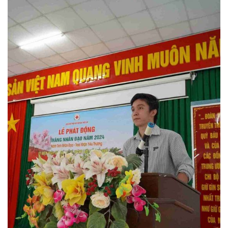
ừng Sau Sinh Có Tự Khỏi
ng? Thông Tin Cần Biết