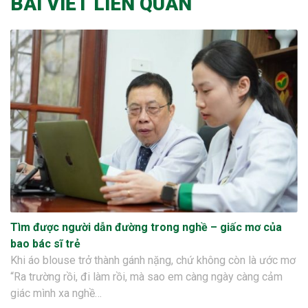
BÀI VIẾT LIÊN QUAN
Tìm được người dẫn đường trong nghề – giấc mơ của
bao bác sĩ trẻ
Khi áo blouse trở thành gánh nặng, chứ không còn là ước mơ
“Ra trường rồi, đi làm rồi, mà sao em càng ngày càng cảm
giác mình xa nghề…