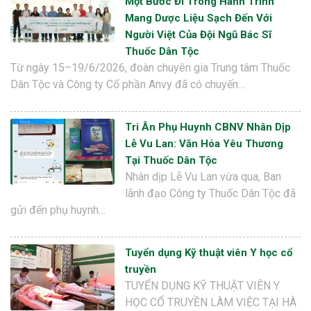
Một Bước Đi Trong Hành Trình
Mang Dược Liệu Sạch Đến Với
Người Việt Của Đội Ngũ Bác Sĩ
Thuốc Dân Tộc
Từ ngày 15–19/6/2026, đoàn chuyên gia Trung tâm Thuốc
Dân Tộc và Công ty Cổ phần Anvy đã có chuyến…
Tri Ân Phụ Huynh CBNV Nhân Dịp
Lễ Vu Lan: Văn Hóa Yêu Thương
Tại Thuốc Dân Tộc
Nhân dịp Lễ Vu Lan vừa qua, Ban
lãnh đạo Công ty Thuốc Dân Tộc đã
gửi đến phụ huynh…
Tuyển dụng Kỹ thuật viên Y học cổ
truyền
TUYỂN DỤNG KỸ THUẬT VIÊN Y
HỌC CỔ TRUYỀN LÀM VIỆC TẠI HÀ