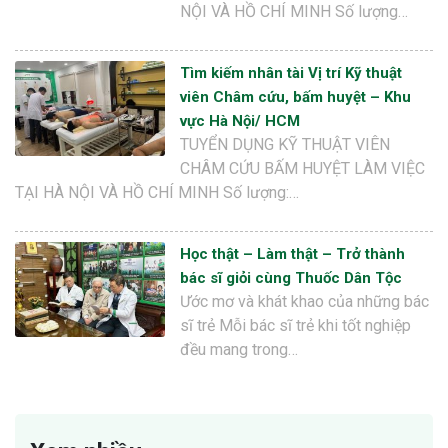
NỘI VÀ HỒ CHÍ MINH Số lượng…
Tìm kiếm nhân tài Vị trí Kỹ thuật
viên Châm cứu, bấm huyệt – Khu
vực Hà Nội/ HCM
TUYỂN DỤNG KỸ THUẬT VIÊN
CHÂM CỨU BẤM HUYỆT LÀM VIỆC
TẠI HÀ NỘI VÀ HỒ CHÍ MINH Số lượng:…
Học thật – Làm thật – Trở thành
bác sĩ giỏi cùng Thuốc Dân Tộc
Ước mơ và khát khao của những bác
sĩ trẻ Mỗi bác sĩ trẻ khi tốt nghiệp
đều mang trong…