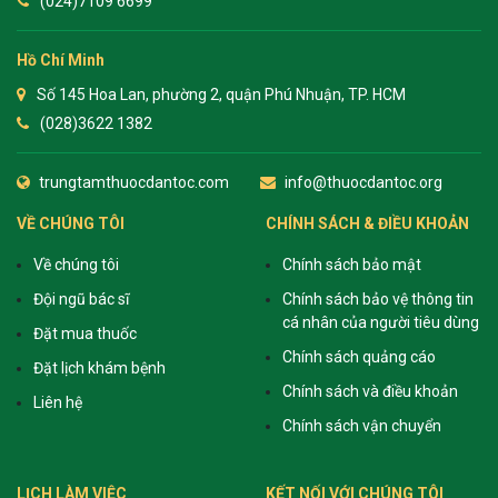
(024)7109 6699
Hồ Chí Minh
Số 145 Hoa Lan, phường 2, quận Phú Nhuận, TP. HCM
(028)3622 1382
trungtamthuocdantoc.com
info@thuocdantoc.org
VỀ CHÚNG TÔI
CHÍNH SÁCH & ĐIỀU KHOẢN
Về chúng tôi
Chính sách bảo mật
Đội ngũ bác sĩ
Chính sách bảo vệ thông tin
cá nhân của người tiêu dùng
Đặt mua thuốc
Chính sách quảng cáo
Đặt lịch khám bệnh
Chính sách và điều khoản
Liên hệ
Chính sách vận chuyển
LỊCH LÀM VIỆC
KẾT NỐI VỚI CHÚNG TÔI