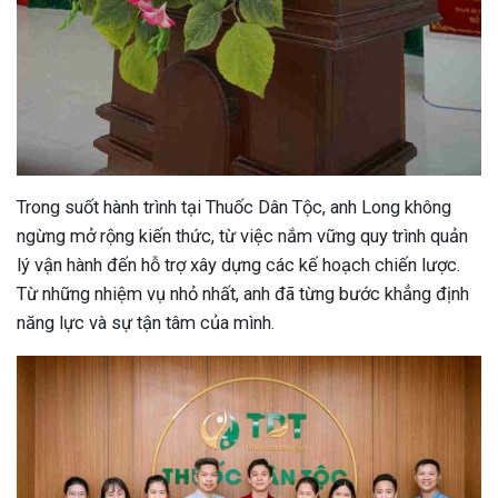
ng sau sinh là tình trạng viêm da
tính phổ biến, khiến đôi bàn tay,
chân của chị em trở nên khô...
Trong suốt hành trình tại Thuốc Dân Tộc, anh Long không
ngừng mở rộng kiến thức, từ việc nắm vững quy trình quản
lý vận hành đến hỗ trợ xây dựng các kế hoạch chiến lược.
Từ những nhiệm vụ nhỏ nhất, anh đã từng bước khẳng định
năng lực và sự tận tâm của mình.