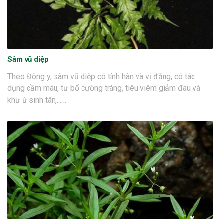
Sâm vũ diệp
Theo Đông y, sâm vũ diệp có tính hàn và vị đắng, có tác
dụng cầm máu, tư bổ cường tráng, tiêu viêm giảm đau và
khư ứ sinh tân,...…