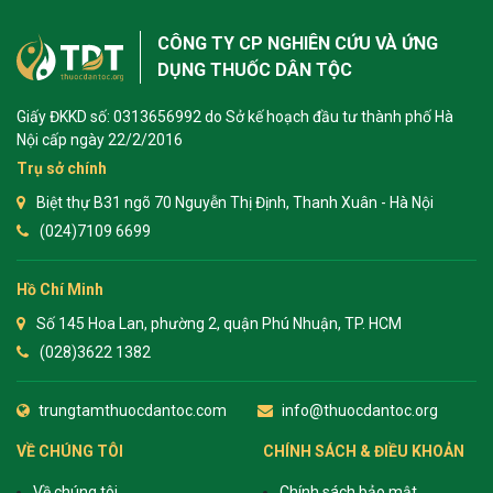
CÔNG TY CP NGHIÊN CỨU VÀ ỨNG
DỤNG THUỐC DÂN TỘC
Giấy ĐKKD số: 0313656992 do Sở kế hoạch đầu tư thành phố Hà
Nội cấp ngày 22/2/2016
Trụ sở chính
Biệt thự B31 ngõ 70 Nguyễn Thị Định, Thanh Xuân - Hà Nội
(024)7109 6699
Hồ Chí Minh
Số 145 Hoa Lan, phường 2, quận Phú Nhuận, TP. HCM
(028)3622 1382
trungtamthuocdantoc.com
info@thuocdantoc.org
VỀ CHÚNG TÔI
CHÍNH SÁCH & ĐIỀU KHOẢN
Về chúng tôi
Chính sách bảo mật