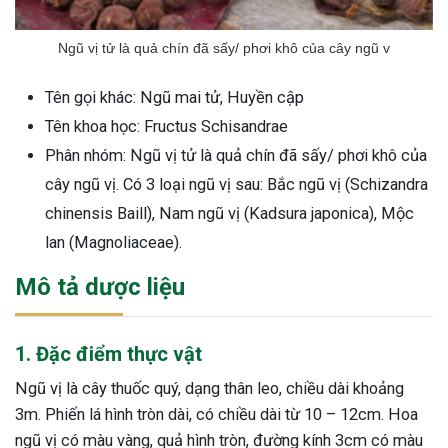
Ngũ vị tử là quả chín đã sấy/ phơi khô của cây ngũ v
Tên gọi khác: Ngũ mai tử, Huyền cập
Tên khoa học: Fructus Schisandrae
Phân nhóm: Ngũ vị tử là quả chín đã sấy/ phơi khô của
cây ngũ vị. Có 3 loại ngũ vị sau: Bắc ngũ vị (Schizandra
chinensis Baill), Nam ngũ vị (Kadsura japonica), Mộc
lan (Magnoliaceae).
Mô tả dược liệu
1. Đặc điểm thực vật
Ngũ vị là cây thuốc quý, dạng thân leo, chiều dài khoảng
3m. Phiến lá hình tròn dài, có chiều dài từ 10 – 12cm. Hoa
ngũ vị có màu vàng, quả hình tròn, đường kính 3cm có màu