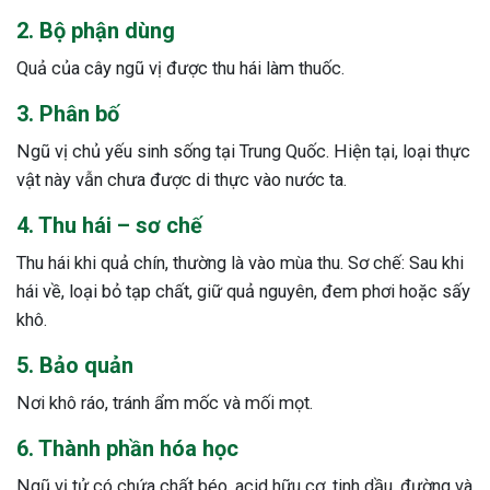
2. Bộ phận dùng
ng sau sinh là tình trạng viêm da
tính phổ biến, khiến đôi bàn tay,
Quả của cây ngũ vị được thu hái làm thuốc.
chân của chị em trở nên khô...
3. Phân bố
Ngũ vị chủ yếu sinh sống tại Trung Quốc. Hiện tại, loại thực
vật này vẫn chưa được di thực vào nước ta.
4. Thu hái – sơ chế
Thu hái khi quả chín, thường là vào mùa thu. Sơ chế: Sau khi
hái về, loại bỏ tạp chất, giữ quả nguyên, đem phơi hoặc sấy
khô.
5. Bảo quản
Nơi khô ráo, tránh ẩm mốc và mối mọt.
6. Thành phần hóa học
Ngũ vị tử có chứa chất béo, acid hữu cơ, tinh dầu, đường và