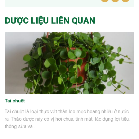
DƯỢC LIỆU LIÊN QUAN
Tai chuột
Tai chuột là loại thực vật thân leo mọc hoang nhiều ở nước
ra. Thảo dược này có vị hơi chua, tính mát, tác dụng lợi tiểu,
thông sữa và…