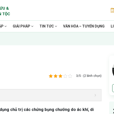
ỨU &
N TỘC
ẶP
GIẢI PHÁP
TIN TỨC
VĂN HÓA – TUYỂN DỤNG
L
3/5 - (2 bình chọn)
dụng chủ trị các chứng bụng chướng do ác khí, di