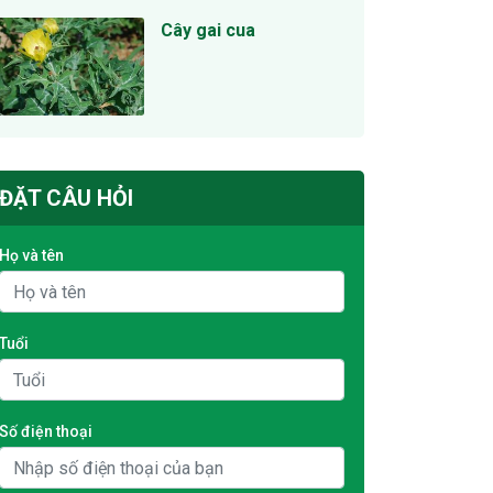
Cây gai cua
ĐẶT CÂU HỎI
Họ và tên
Tuổi
Số điện thoại