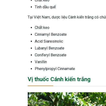
Chất keo
Tinh dầu quế
Tại Việt Nam, dược liệu Cánh kiến trắng có chứ
Chất keo
Cinnamyl Benzoate
Acid Siaresinolic
Lubanyl Benzoate
Coniferyl Benzoate
Vanillin
Phenylpropyl Cinnamate
Vị thuốc Cánh kiến trắng