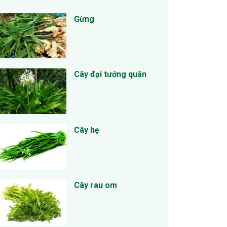
Gừng
Cây đại tướng quân
Cây hẹ
Cây rau om