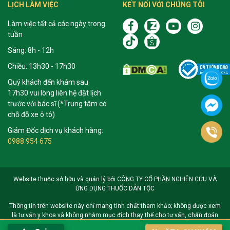
LỊCH LÀM VIỆC
KẾT NỐI VỚI CHÚNG TÔI
Làm việc tất cả các ngày trong
tuần
Sáng: 8h - 12h
Chiều: 13h30 - 17h30
Quý khách đến khám sau
17h30 vui lòng liên hệ đặt lịch
trước với bác sĩ (*Trung tâm có
chỗ đỗ xe ô tô)
Giám Đốc dịch vụ khách hàng:
0988 954 675
Website thuộc sở hữu và quản lý bởi CÔNG TY CỔ PHẦN NGHIÊN CỨU VÀ
ỨNG DỤNG THUỐC DÂN TỘC
Thông tin trên website này chỉ mang tính chất tham khảo; không được xem
là tư vấn y khoa và không nhằm mục đích thay thế cho tư vấn, chẩn đoán
hoặc điều trị từ nhân viên y tế. Khi có vấn đề về sức khỏe hoặc cần hỗ trợ