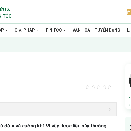
ỨU &
N TỘC
ẶP
GIẢI PHÁP
TIN TỨC
VĂN HÓA – TUYỂN DỤNG
L
khứ đờm và cường khí. Vì vậy dược liệu này thường