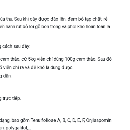
ùa thu. Sau khi cây được đào lên, đem bỏ tạp chất, rễ
ến hành rút bỏ lõi gỗ bên trong và phơi khô hoàn toàn là
g cách sau đây:
c cam thảo, cứ 5kg viễn chí dùng 100g cam thảo. Sau đó
ổ viễn chí ra và để khô là dùng được.
g dần.
 trực tiếp.
dạng, bao gồm Tenuifoliose A, B, C, D, E, F, Onjisapomin
en, polygalitol,…