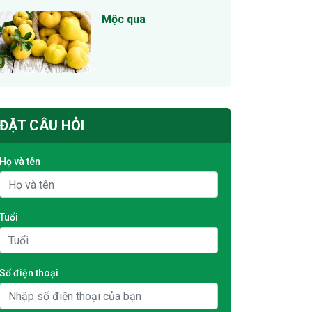
Mộc qua
ĐẶT CÂU HỎI
Họ và tên
Tuổi
Số điện thoại