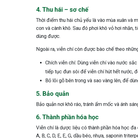
4. Thu hái – sơ chế
Thời điểm thu hái chủ yếu là vào mùa xuân và m
con và cành khô. Sau đó phơi khô vỏ hơi nhăn, ti
dùng được.
Ngoài ra, viễn chí còn được bào chế theo nhữn
Chích viễn chí: Dùng viễn chí vào nước sắ
tiếp tục đun sôi để viễn chí hút hết nước, đ
Bỏ lõi gỗ bên trong và sao vàng lên, để dùn
5. Bảo quản
Bảo quản nơi khô ráo, tránh ẩm mốc và ánh sáng
6. Thành phần hóa học
Viễn chí là dược liệu có thành phần hóa học đa 
A, B, C, D, E, E, G, dầu béo, nhựa, saponin triterp