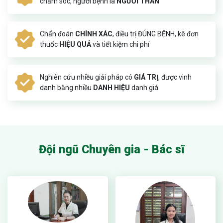
chăm sóc, người bệnh là
NGƯỜI THÂN
Chẩn đoán
CHÍNH XÁC
, điều trị ĐÚNG BỆNH, kê đơn
thuốc
HIỆU QUẢ
và tiết kiệm chi phí
Nghiên cứu nhiều giải pháp có
GIÁ TRỊ
, được vinh
danh bằng nhiều
DANH HIỆU
danh giá
Đội ngũ Chuyên gia - Bác sĩ