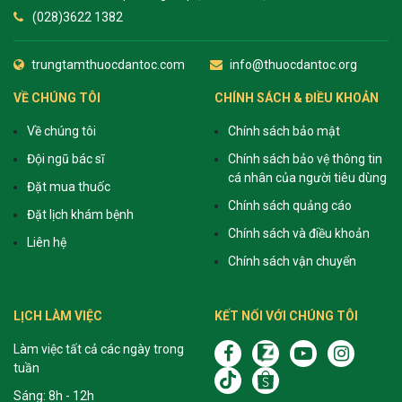
(028)3622 1382
trungtamthuocdantoc.com
info@thuocdantoc.org
VỀ CHÚNG TÔI
CHÍNH SÁCH & ĐIỀU KHOẢN
Về chúng tôi
Chính sách bảo mật
Đội ngũ bác sĩ
Chính sách bảo vệ thông tin
cá nhân của người tiêu dùng
Đặt mua thuốc
Chính sách quảng cáo
Đặt lịch khám bệnh
Chính sách và điều khoản
Liên hệ
Chính sách vận chuyển
LỊCH LÀM VIỆC
KẾT NỐI VỚI CHÚNG TÔI
Làm việc tất cả các ngày trong
tuần
Sáng: 8h - 12h