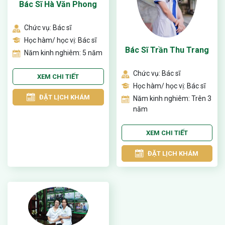
Bác Sĩ Hà Văn Phong
ng sau sinh là tình trạng viêm da
tính phổ biến, khiến đôi bàn tay,
Chức vụ: Bác sĩ
chân của chị em trở nên khô...
Học hàm/ học vị: Bác sĩ
Bác Sĩ Trần Thu Trang
Năm kinh nghiêm: 5 năm
Chức vụ: Bác sĩ
XEM CHI TIẾT
Học hàm/ học vị: Bác sĩ
ĐẶT LỊCH KHÁM
Năm kinh nghiêm: Trên 3
năm
XEM CHI TIẾT
ĐẶT LỊCH KHÁM