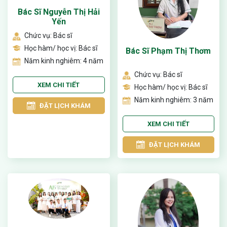
Bác Sĩ Nguyễn Thị Hải
Yến
Chức vụ: Bác sĩ
Học hàm/ học vị: Bác sĩ
Bác Sĩ Phạm Thị Thơm
Năm kinh nghiêm: 4 năm
Chức vụ: Bác sĩ
XEM CHI TIẾT
Học hàm/ học vị: Bác sĩ
Năm kinh nghiêm: 3 năm
ĐẶT LỊCH KHÁM
XEM CHI TIẾT
ĐẶT LỊCH KHÁM
ừng Sau Sinh Có Tự Khỏi
ng? Thông Tin Cần Biết