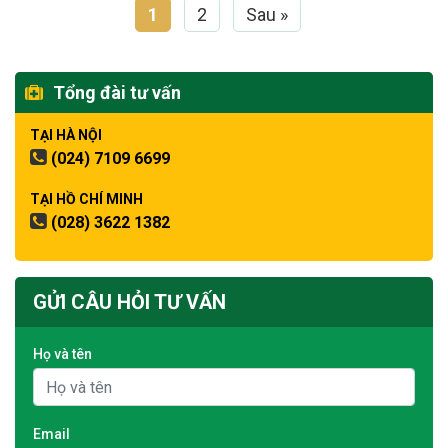
1
2
Sau »
Tổng đài tư vấn
TẠI HÀ NỘI
(024) 7109 6699
TẠI HỒ CHÍ MINH
(028) 3622 1382
GỬI CÂU HỎI TƯ VẤN
Họ và tên
Email