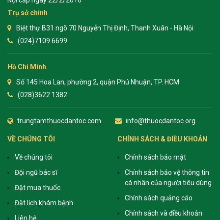
Nội cấp ngày 22/2/2016
Trụ sở chính
Biệt thự B31 ngõ 70 Nguyễn Thị Định, Thanh Xuân - Hà Nội
(024)7109 6699
Hồ Chí Minh
Số 145 Hoa Lan, phường 2, quận Phú Nhuận, TP. HCM
(028)3622 1382
trungtamthuocdantoc.com
info@thuocdantoc.org
VỀ CHÚNG TÔI
CHÍNH SÁCH & ĐIỀU KHOẢN
Về chúng tôi
Chính sách bảo mật
Đội ngũ bác sĩ
Chính sách bảo vệ thông tin
cá nhân của người tiêu dùng
Đặt mua thuốc
Chính sách quảng cáo
Đặt lịch khám bệnh
Chính sách và điều khoản
Liên hệ