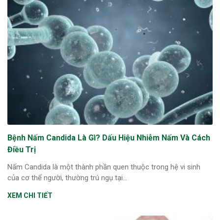
Bệnh Nấm Candida Là Gì? Dấu Hiệu Nhiễm Nấm Và Cách
Điều Trị
Nấm Candida là một thành phần quen thuộc trong hệ vi sinh
của cơ thể người, thường trú ngụ tại...
XEM CHI TIẾT
ừng Sau Sinh Có Tự Khỏi
ng? Thông Tin Cần Biết