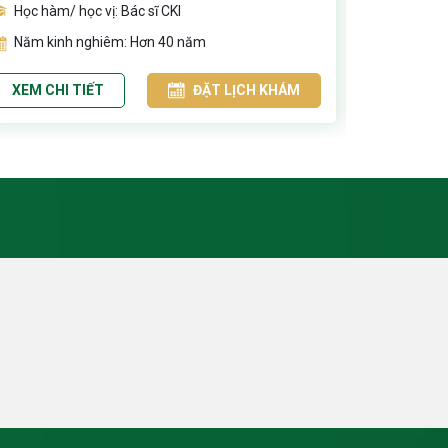
Học hàm/ học vị: Bác sĩ CKI
XEM CHI
Năm kinh nghiêm: Hơn 40 năm
XEM CHI TIẾT
ĐẶT LỊCH KHÁM