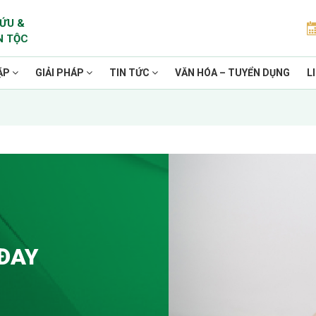
ỨU &
N TỘC
ẶP
GIẢI PHÁP
TIN TỨC
VĂN HÓA – TUYỂN DỤNG
L
ĐAY