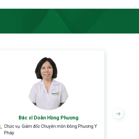
L
Bác sĩ Doãn Hồng Phương
Chức vụ
Chức vụ: Giám đốc Chuyên môn Đông Phương Y
Học hàm/
Pháp
Năm kin