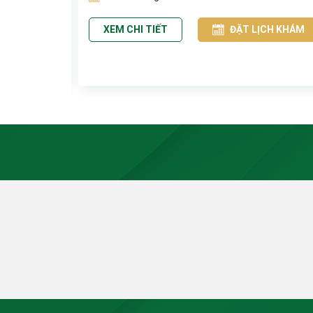
CH KHÁM
XEM CHI TIẾT
ĐẶT LỊCH KHÁM