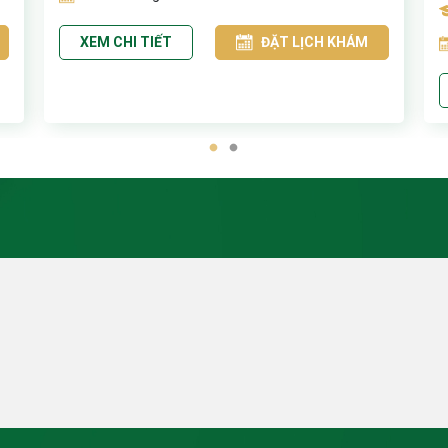
XEM CHI TIẾT
ĐẶT LỊCH KHÁM
1
2