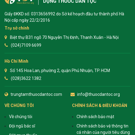
DỤNG THUỐC DÂN TỘC
Giấy ĐKKD số: 0313656992 do Sở kế hoạch đầu tư thành phố Hà
Nội cấp ngày 22/2/2016
Trụ sở chính
Biệt thự B31 ngõ 70 Nguyễn Thị Định, Thanh Xuân - Hà Nội
(024)7109 6699
Hồ Chí Minh
Số 145 Hoa Lan, phường 2, quận Phú Nhuận, TP. HCM
(028)3622 1382
trungtamthuocdantoc.com
info@thuocdantoc.org
VỀ CHÚNG TÔI
CHÍNH SÁCH & ĐIỀU KHOẢN
Về chúng tôi
Chính sách bảo mật
Đội ngũ bác sĩ
Chính sách bảo vệ thông tin
cá nhân của người tiêu dùng