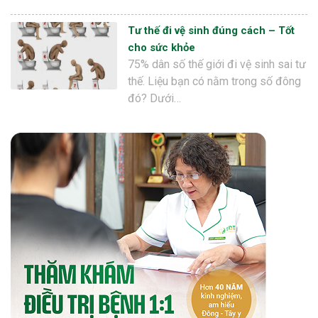
Tư thế đi vệ sinh đúng cách – Tốt
cho sức khỏe
75% dân số thế giới đi vệ sinh sai tư
thế. Liệu bạn có nằm trong số đông
đó? Dưới…