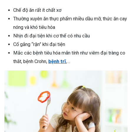
Chế độ ăn rất ít chất xơ
Thường xuyên ăn thực phẩm nhiều dầu mỡ, thức ăn cay
nóng và khó tiêu hóa
Nhịn đi đại tiện khi cơ thể có nhu cầu
Cố gắng “rặn” khi đại tiện
Mắc các bệnh tiêu hóa mãn tính như viêm đại tràng co
thắt, bệnh Crohn,
bệnh trĩ
,…
ừng Sau Sinh Có Tự Khỏi
ng? Thông Tin Cần Biết