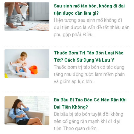
Sau sinh mổ táo bón, không đi đại
tiện được cần làm gì?
Hiện tượng sau sinh mổ không đi
đại tiện được là vấn đề rất nhiều sản
phụ gặp phải. Điều…
Thuốc Bơm Trị Táo Bón Loại Nào
Tốt? Cách Sử Dụng Và Lưu Ý
Thuốc bơm trị táo bón có tác dụng
tăng nhu động ruột, làm mềm phân
và giảm áp lực lên…
Bà Bầu Bị Táo Bón Có Nên Rặn Khi
Đại Tiện Không?
Bà bầu bị táo bón tuyệt đối không
nên cố gắng rặn mạnh khi đi đại
tiện. Theo quan điểm…