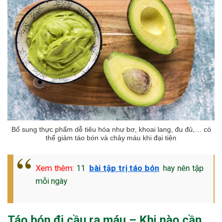
Bổ sung thực phẩm dễ tiêu hóa như bơ, khoai lang, đu đủ,… có
thể giảm táo bón và chảy máu khi đại tiện
Xem thêm:
11
bài tập trị táo bón
hay nên tập
mỗi ngày
Táo bón đi cầu ra máu – Khi nào cần