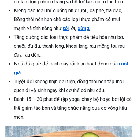
có tác dụng nhuận tràng và hỗ trợ làm giảm táo bón.
Kiêng các loại thức uống như rượu, cà phê, trà đặc,…
Đồng thời nên hạn chế các loại thực phẩm có mùi
mạnh và tính nồng như
tỏi
, ớt,
gừng
,…
Tăng cường các loại thực phẩm dễ tiêu hóa như bơ,
chuối, đu đủ, thanh long, khoai lang, rau mồng tơi, rau
đay, rau dền,…
Ngủ đủ giấc để tránh gây rối loạn hoạt động của
ruột
già
.
Tuyệt đối không nhịn đại tiện, đồng thời nên tập thói
quen đi vệ sinh ngay khi cơ thể có nhu cầu.
Dành 15 – 30 phút để tập yoga, chạy bộ hoặc bơi lội có
thể giảm táo bón và tăng chức năng của cơ vòng hậu
môn.