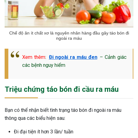
ng sau sinh là tình trạng viêm da
tính phổ biến, khiến đôi bàn tay,
chân của chị em trở nên khô...
Chế độ ăn ít chất xơ là nguyên nhân hàng đầu gây táo bón đi
ngoài ra máu
Xem thêm
:
Đi ngoài ra máu đen
– Cảnh giác
các bệnh nguy hiểm
Triệu chứng táo bón đi cầu ra máu
Bạn có thể nhận biết tình trạng táo bón đi ngoài ra máu
thông qua các biểu hiện sau:
Đi đại tiện ít hơn 3 lần/ tuần