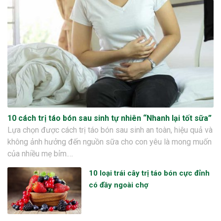
10 cách trị táo bón sau sinh tự nhiên “Nhanh lại tốt sữa”
Lựa chọn được cách trị táo bón sau sinh an toàn, hiệu quả và
không ảnh hưởng đến nguồn sữa cho con yêu là mong muốn
của nhiều mẹ bỉm.…
10 loại trái cây trị táo bón cực đỉnh
có đầy ngoài chợ